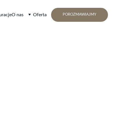
uracje
O nas
Oferta
POROZMAWIAJMY